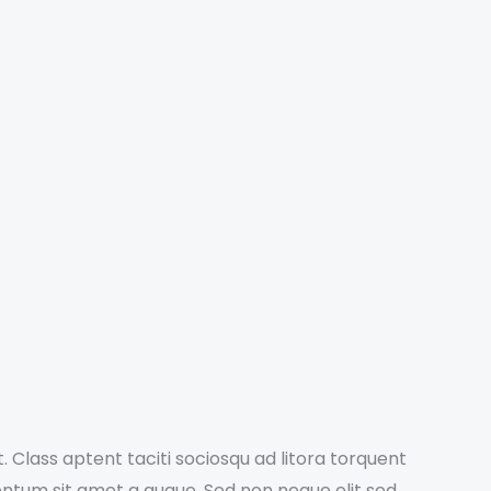
. Class aptent taciti sociosqu ad litora torquent
entum sit amet a augue. Sed non neque elit sed .