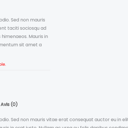
 odio. Sed non mauris
ent taciti sociosqu ad
s himenaeos. Mauris in
dimentum sit amet a
le.
Avis (0)
dio. Sed non mauris vitae erat consequat auctor eu in elit
ris in erat justo. Nullam ac urna eu felis dapibus condim