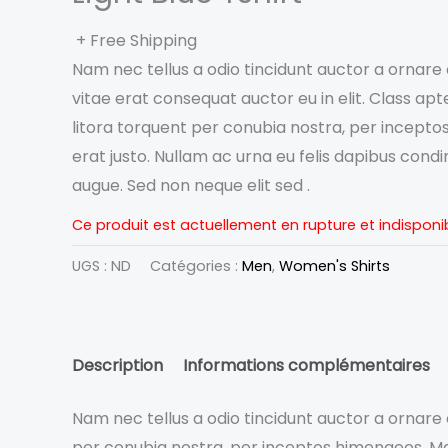
+ Free Shipping
Nam nec tellus a odio tincidunt auctor a ornare
vitae erat consequat auctor eu in elit. Class apt
litora torquent per conubia nostra, per incepto
erat justo. Nullam ac urna eu felis dapibus con
augue. Sed non neque elit sed .
Ce produit est actuellement en rupture et indisponib
UGS :
ND
Catégories :
Men
,
Women's Shirts
Description
Informations complémentaires
Nam nec tellus a odio tincidunt auctor a ornare o
per conubia nostra, per inceptos himenaeos. Mau