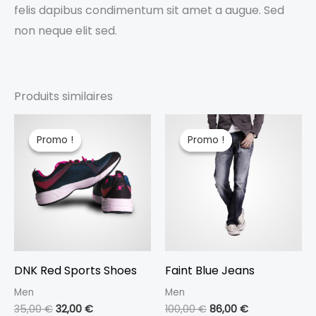
felis dapibus condimentum sit amet a augue. Sed
non neque elit sed.
Produits similaires
Le
Le
Le
Le
prix
prix
prix
prix
Promo !
Promo !
Promo !
Promo !
initial
actuel
initial
actuel
était :
est :
était :
est :
35,00 €.
32,00 €.
100,00 €.
86,00 €.
DNK Red Sports Shoes
Faint Blue Jeans
Men
Men
35,00
€
32,00
€
100,00
€
86,00
€