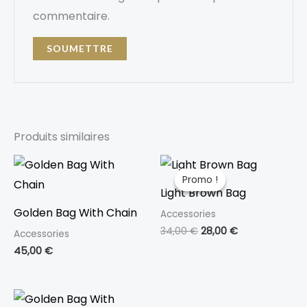
commentaire.
Produits similaires
Le
Le
prix
prix
Promo !
Promo !
initial
actuel
Light Brown Bag
était :
est :
34,00 €.
28,00 €.
Golden Bag With Chain
Accessories
34,00
€
28,00
€
Accessories
45,00
€