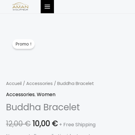
Aller
au
contenu
quantité
Le
Le
Promo !
de
prix
prix
Buddha
Bracelet
initial
actuel
était :
est :
Accueil
/
Accessories
/ Buddha Bracelet
12,00 €.
10,00 €.
Accessories
,
Women
Buddha Bracelet
12,00
€
10,00
€
+ Free Shipping