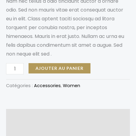
Nam nec tellus a odio tincidunt auctor a ornare
odio. Sed non mauris vitae erat consequat auctor
eu in elit. Class aptent taciti sociosqu ad litora
torquent per conubia nostra, per inceptos
himenaeos. Mauris in erat justo. Nullam ac urna eu
felis dapibus condimentum sit amet a augue. Sed
non neque elit sed .
AJOUTER AU PANIER
Catégories :
Accessories
,
Women
Description
Avis (0)