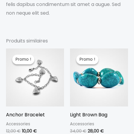
felis dapibus condimentum sit amet a augue. Sed
non neque elit sed.
Produits similaires
Le
Le
Le
Le
prix
prix
prix
prix
Promo !
Promo !
Promo !
Promo !
initial
actuel
initial
actuel
était :
est :
était :
est :
12,00 €.
10,00 €.
34,00 €.
28,00 €.
Anchor Bracelet
Light Brown Bag
Accessories
Accessories
12,00
€
10,00
€
34,00
€
28,00
€