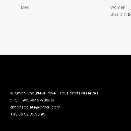
é
4
Men
Women
45,00
€
3
© Aman Chauffeur Privé - Tous droits réservés
SIRET : 90359467900016
amansociete@gmail.com
+33 06 52 35 35 95