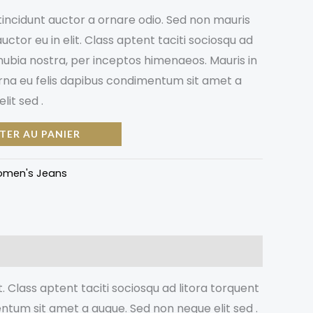
tincidunt auctor a ornare odio. Sed non mauris
€.
35,00 €.
ctor eu in elit. Class aptent taciti sociosqu ad
nubia nostra, per inceptos himenaeos. Mauris in
urna eu felis dapibus condimentum sit amet a
lit sed .
TER AU PANIER
men's Jeans
. Class aptent taciti sociosqu ad litora torquent
entum sit amet a augue. Sed non neque elit sed .