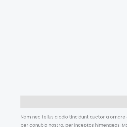
Description
Informations complémentaires
Nam nec tellus a odio tincidunt auctor a ornare o
per conubia nostra, per inceptos himenaeos. Mau