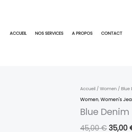
ACCUEIL
NOS SERVICES
A PROPOS
CONTACT
quantité
Accueil
/
Women
/ Blue
Le
de
Women
,
Women's Jea
prix
Blue
Blue Denim 
Denim
initial
Shorts
45,00
€
35,00
était :