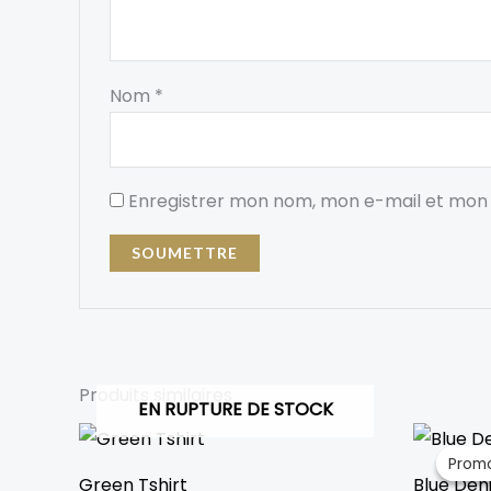
Nom
*
Enregistrer mon nom, mon e-mail et mon 
Produits similaires
EN RUPTURE DE STOCK
L
p
Promo
Promo
in
Green Tshirt
Blue Den