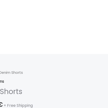
 Denim Shorts
Le
ns
prix
Shorts
actuel
€
est :
+ Free Shipping