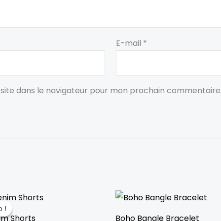
E-mail
*
site dans le navigateur pour mon prochain commentaire
e
Le
rix
prix
 !
 !
itial
actuel
im Shorts
Boho Bangle Bracelet