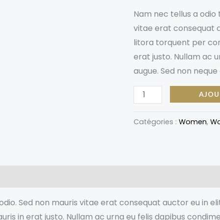
Nam nec tellus a odio 
45,00 
vitae erat consequat au
litora torquent per co
erat justo. Nullam ac 
augue. Sed non neque e
AJOU
Catégories :
Women
,
Wo
Avis (0)
dio. Sed non mauris vitae erat consequat auctor eu in elit
ris in erat justo. Nullam ac urna eu felis dapibus condim