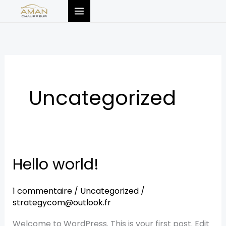
Aller
au
contenu
Uncategorized
Hello world!
Hello
world!
1 commentaire
/
Uncategorized
/
strategycom@outlook.fr
Welcome to WordPress. This is your first post. Edit